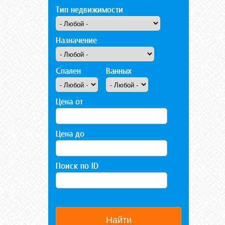
Тип недвижимости
Назначение
Спален
Ванных
Цена от
Цена до
Поиск по ID