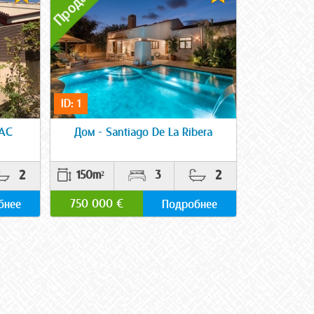
ID: 1
АС
Дом - Santiago De La Ribera
2
2
150m²
3
750 000 €
бнее
Подробнее