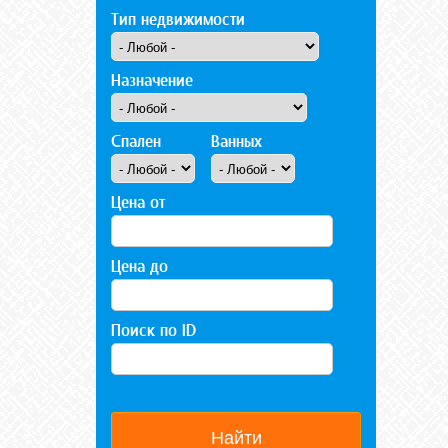
Тип недвижимости
Назначение
Спален
Ванных
Цена от
Цена до
Поиск по ID