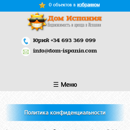
Перейти к основному содержанию
0 объектов в
избранном
Юрий +34 693 369 099
info@dom-ispania.com
☰ Меню
Политика конфиденциальности