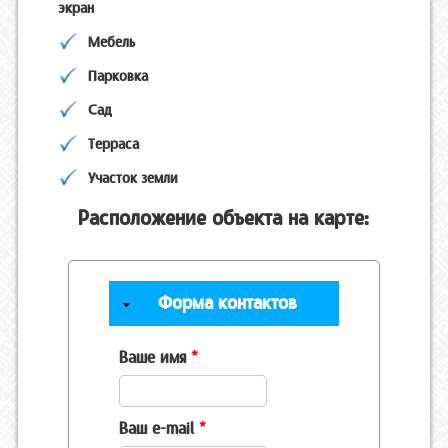
экран
Мебель
Парковка
Сад
Терраса
Участок земли
Расположение объекта на карте:
Скрыть
Форма контактов
Ваше имя
*
Ваш e-mail
*